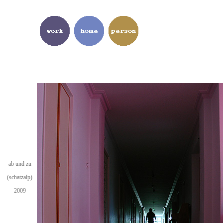
ab und zu
(schatzalp)
2009